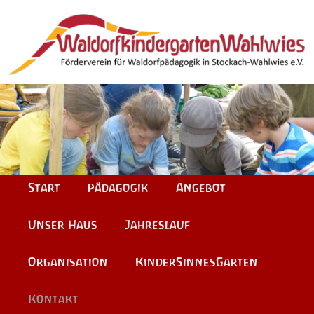
Hauptmenü
Zum
Zum
Start
Pädagogik
Angebot
Inhalt
sekundären
Unser Haus
Jahreslauf
wechseln
Inhalt
Organisation
KinderSinnesGarten
wechseln
Kontakt