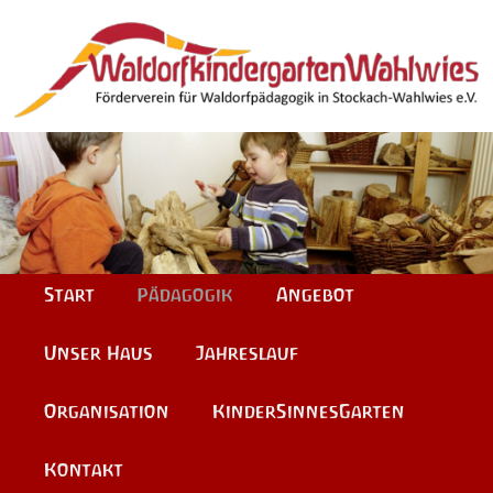
Hauptmenü
Zum
Zum
Start
Pädagogik
Angebot
Inhalt
sekundären
Unser Haus
Jahreslauf
wechseln
Inhalt
Organisation
KinderSinnesGarten
wechseln
Kontakt