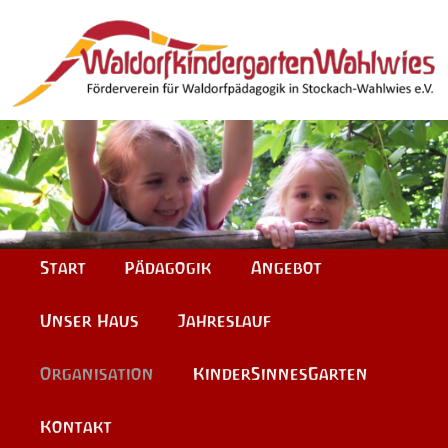
Hauptmenü
Zum
Zum
Start
Pädagogik
Angebot
Inhalt
sekundären
Unser Haus
Jahreslauf
wechseln
Inhalt
Organisation
KinderSinnesGarten
wechseln
Kontakt